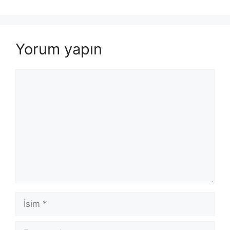
Yorum yapın
Yorum
İsim
E-