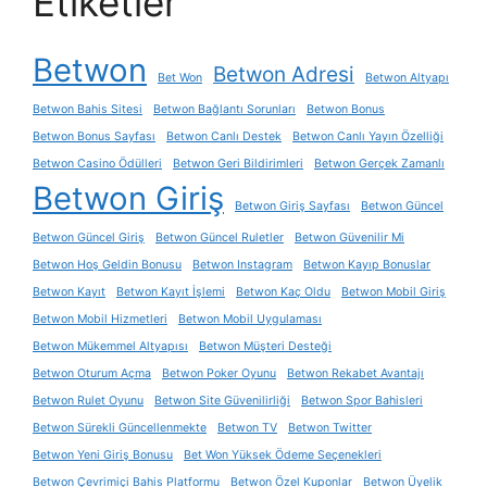
Etiketler
Betwon
Betwon Adresi
Bet Won
Betwon Altyapı
Betwon Bahis Sitesi
Betwon Bağlantı Sorunları
Betwon Bonus
Betwon Bonus Sayfası
Betwon Canlı Destek
Betwon Canlı Yayın Özelliği
Betwon Casino Ödülleri
Betwon Geri Bildirimleri
Betwon Gerçek Zamanlı
Betwon Giriş
Betwon Giriş Sayfası
Betwon Güncel
Betwon Güncel Giriş
Betwon Güncel Ruletler
Betwon Güvenilir Mi
Betwon Hoş Geldin Bonusu
Betwon Instagram
Betwon Kayıp Bonuslar
Betwon Kayıt
Betwon Kayıt İşlemi
Betwon Kaç Oldu
Betwon Mobil Giriş
Betwon Mobil Hizmetleri
Betwon Mobil Uygulaması
Betwon Mükemmel Altyapısı
Betwon Müşteri Desteği
Betwon Oturum Açma
Betwon Poker Oyunu
Betwon Rekabet Avantajı
Betwon Rulet Oyunu
Betwon Site Güvenilirliği
Betwon Spor Bahisleri
Betwon Sürekli Güncellenmekte
Betwon TV
Betwon Twitter
Betwon Yeni Giriş Bonusu
Bet Won Yüksek Ödeme Seçenekleri
Betwon Çevrimiçi Bahis Platformu
Betwon Özel Kuponlar
Betwon Üyelik