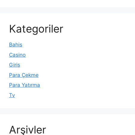
Kategoriler
Bahis
Casino
Giriş
Para Çekme
Para Yatırma
Tv
Arşivler