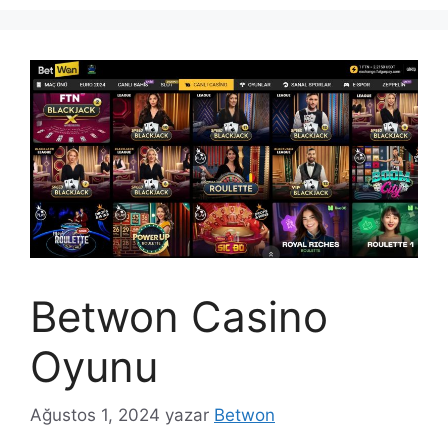
Betwon Casino
Oyunu
Ağustos 1, 2024
yazar
Betwon