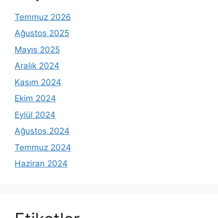
Temmuz 2026
Ağustos 2025
Mayıs 2025
Aralık 2024
Kasım 2024
Ekim 2024
Eylül 2024
Ağustos 2024
Temmuz 2024
Haziran 2024