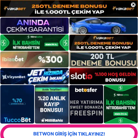
×
BETWON GİRİŞ İÇİN TIKLAYINIZ!