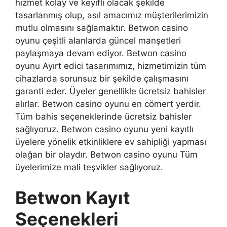
hizmet kolay ve keyifli olacak şekilde
tasarlanmış olup, asıl amacımız müşterilerimizin
mutlu olmasını sağlamaktır. Betwon casino
oyunu çeşitli alanlarda güncel manşetleri
paylaşmaya devam ediyor. Betwon casino
oyunu Ayırt edici tasarımımız, hizmetimizin tüm
cihazlarda sorunsuz bir şekilde çalışmasını
garanti eder. Üyeler genellikle ücretsiz bahisler
alırlar. Betwon casino oyunu en cömert yerdir.
Tüm bahis seçeneklerinde ücretsiz bahisler
sağlıyoruz. Betwon casino oyunu yeni kayıtlı
üyelere yönelik etkinliklere ev sahipliği yapması
olağan bir olaydır. Betwon casino oyunu Tüm
üyelerimize mali teşvikler sağlıyoruz.
Betwon Kayıt
Seçenekleri