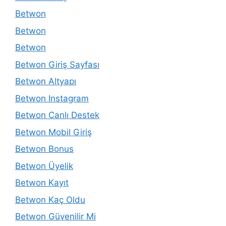
Betwon
Betwon
Betwon
Betwon Giriş Sayfası
Betwon Altyapı
Betwon Instagram
Betwon Canlı Destek
Betwon Mobil Giriş
Betwon Bonus
Betwon Üyelik
Betwon Kayıt
Betwon Kaç Oldu
Betwon Güvenilir Mi