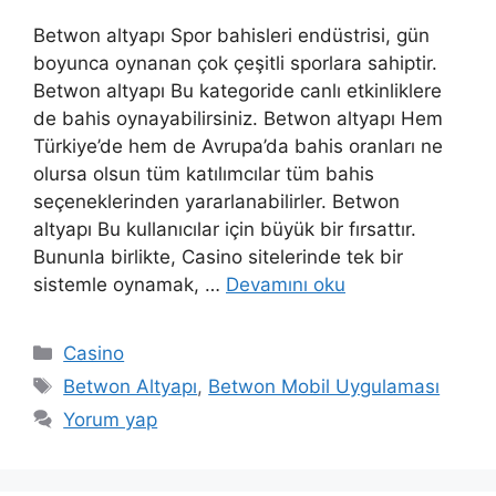
Betwon altyapı Spor bahisleri endüstrisi, gün
boyunca oynanan çok çeşitli sporlara sahiptir.
Betwon altyapı Bu kategoride canlı etkinliklere
de bahis oynayabilirsiniz. Betwon altyapı Hem
Türkiye’de hem de Avrupa’da bahis oranları ne
olursa olsun tüm katılımcılar tüm bahis
seçeneklerinden yararlanabilirler. Betwon
altyapı Bu kullanıcılar için büyük bir fırsattır.
Bununla birlikte, Casino sitelerinde tek bir
sistemle oynamak, …
Devamını oku
Kategoriler
Casino
Etiketler
Betwon Altyapı
,
Betwon Mobil Uygulaması
Yorum yap