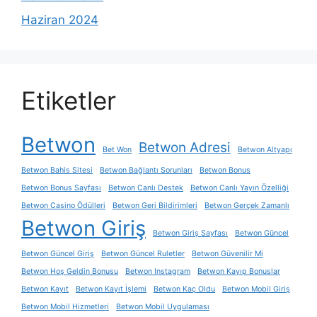
Haziran 2024
Etiketler
Betwon
Betwon Adresi
Bet Won
Betwon Altyapı
Betwon Bahis Sitesi
Betwon Bağlantı Sorunları
Betwon Bonus
Betwon Bonus Sayfası
Betwon Canlı Destek
Betwon Canlı Yayın Özelliği
Betwon Casino Ödülleri
Betwon Geri Bildirimleri
Betwon Gerçek Zamanlı
Betwon Giriş
Betwon Giriş Sayfası
Betwon Güncel
Betwon Güncel Giriş
Betwon Güncel Ruletler
Betwon Güvenilir Mi
Betwon Hoş Geldin Bonusu
Betwon Instagram
Betwon Kayıp Bonuslar
Betwon Kayıt
Betwon Kayıt İşlemi
Betwon Kaç Oldu
Betwon Mobil Giriş
Betwon Mobil Hizmetleri
Betwon Mobil Uygulaması