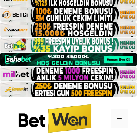
İçeriğe
atla
Menü