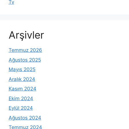
Tv
Arşivler
Temmuz 2026
Ağustos 2025
Mayıs 2025
Aralık 2024
Kasım 2024
Ekim 2024
Eylül 2024
Ağustos 2024
Temmuz 2024