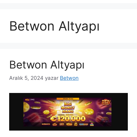
Betwon Altyapı
Betwon Altyapı
Aralık 5, 2024
yazar
Betwon