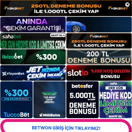
×
BETWON GİRİŞ İÇİN TIKLAYINIZ!