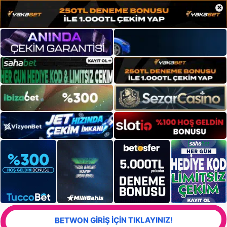
×
BETWON GİRİŞ İÇİN TIKLAYINIZ!